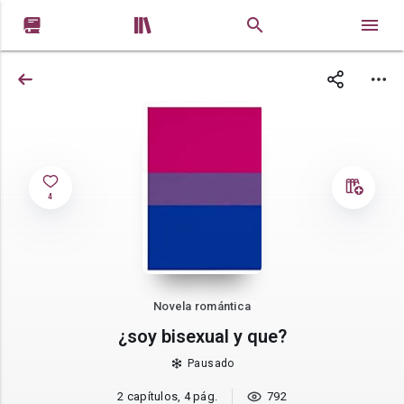


4
Novela romántica
¿soy bisexual y que?
Pausado
2 capítulos, 4 pág.
792