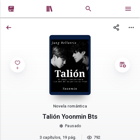


0
Novela romántica
Talión Yoonmin Bts
Pausado
3 capítulos, 19 pág.
792