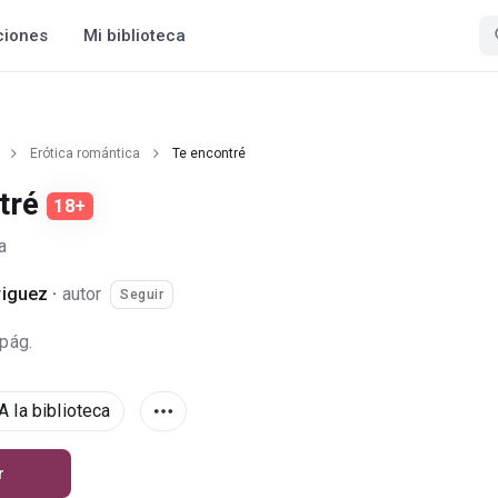
ciones
Mi biblioteca
Erótica romántica
Te encontré
tré
18+
a
riguez
·
autor
Seguir
 pág.
A la biblioteca
r