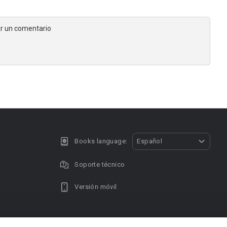
jar un comentario
Books language:
Español
Soporte técnico
Versión móvil