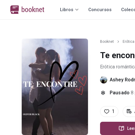
Libros
Concursos
Colec
Booknet
Erótica
Te encon
Erótica romántic
Ashey Rod
Pausado
8
1
Lee