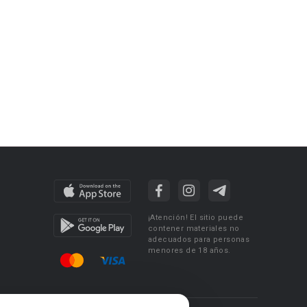
¡Atención! El sitio puede
contener materiales no
adecuados para personas
menores de 18 años.