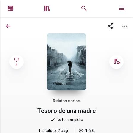


4
Relatos cortos
"Tesoro de una madre"
Texto completo
1 capítulo, 2 pág.
1 602