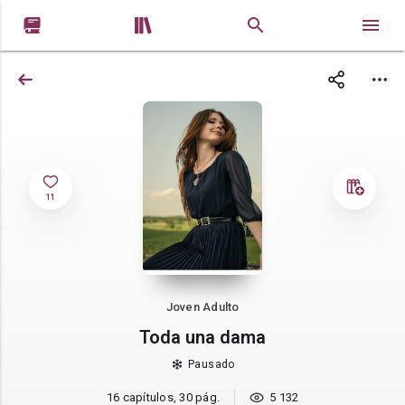


11
Joven Adulto
Toda una dama
Pausado
16 capítulos, 30 pág.
5 132