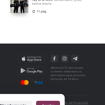
Hay en el texto:
kennethlavill
,
cyrus
,
santos bravos
11 pág.
¡Atención! El sitio puede
contener materiales no
adecuados para personas
menores de 18 años.
 Policy
Condiciones de uso
Acuerdo de Privacidad