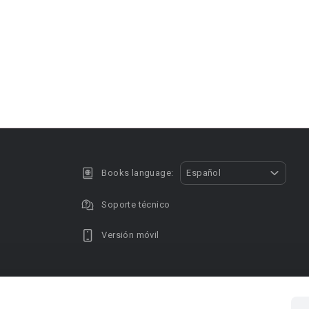
Books language:
Español
Soporte técnico
Versión móvil
Privacy policy
DMCA Copyright