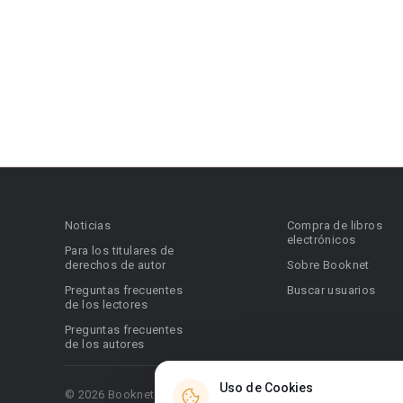
Noticias
Compra de libros
electrónicos
Para los titulares de
derechos de autor
Sobre Booknet
Preguntas frecuentes
Buscar usuarios
de los lectores
Preguntas frecuentes
de los autores
Uso de Cookies
© 2026 Booknet. Todos los derechos reservados.