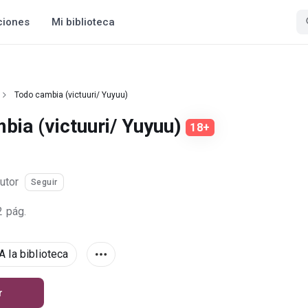
ciones
Mi biblioteca
Todo cambia (victuuri/ Yuyuu)
bia (victuuri/ Yuyuu)
18+
utor
Seguir
2 pág.
A la biblioteca
r