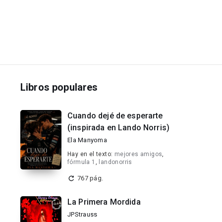
Libros populares
Cuando dejé de esperarte
(inspirada en Lando Norris)
Ela Manyoma
Hay en el texto:
mejores amigos
,
fórmula 1
,
landonorris
767 pág.
La Primera Mordida
JPStrauss