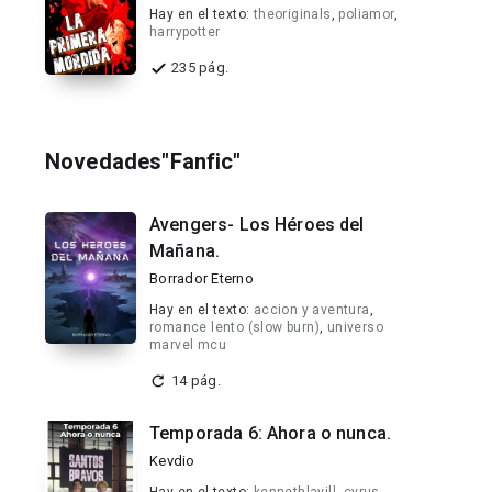
Hay en el texto:
theoriginals
,
poliamor
,
harrypotter
235 pág.
Novedades"Fanfic"
Avengers- Los Héroes del
Mañana.
Borrador Eterno
Hay en el texto:
accion y aventura
,
romance lento (slow burn)
,
universo
marvel mcu
14 pág.
Temporada 6: Ahora o nunca.
Kevdio