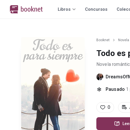
Libros
Concursos
Colec
Booknet
Novela
Todo es 
Novela romántic
DreamsOf
Pausado
1
0
Lee