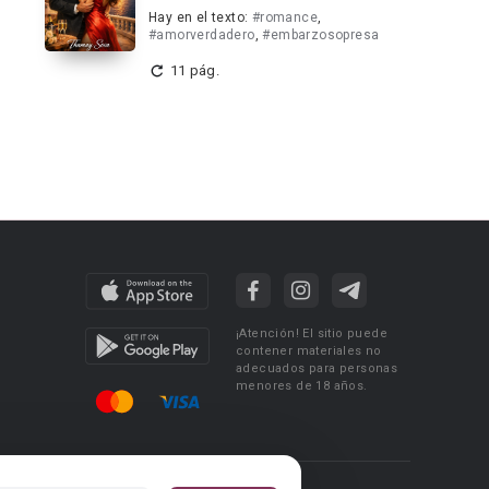
Hay en el texto:
#romance
,
#amorverdadero
,
#embarzosopresa
11 pág.
¡Atención! El sitio puede
contener materiales no
adecuados para personas
menores de 18 años.