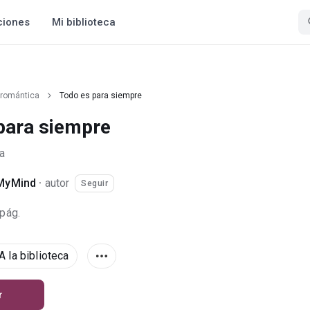
ciones
Mi biblioteca
 romántica
Todo es para siempre
para siempre
a
MyMind
·
autor
Seguir
 pág.
A la biblioteca
r