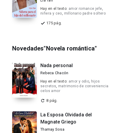
Lia Tan
Hay en el texto:
amor romance jefe
,
niñera y ceo
,
millonario padre soltero
175 pág.
Novedades"Novela romántica"
Nada personal
Rebeca Chacón
Hay en el texto:
amor y odio
,
hijos
secretos
,
matrimonio de conveniencia
celos amor
8 pág.
La Esposa Olvidada del
Magnate Griego
Thamay Sosa