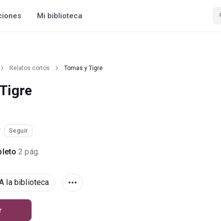
ciones
Mi biblioteca
Relatos cortos
Tomas y Tigre
Tigre
r
Seguir
leto
2 pág.
A la biblioteca
r