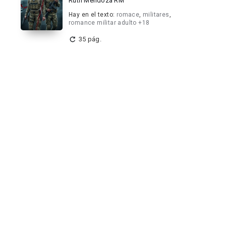
Ruth Mendoza RM
Hay en el texto:
romace
,
militares
,
romance militar adulto +18
35 pág.