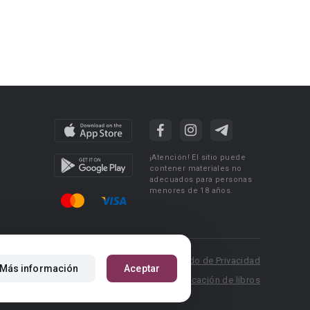
¡Atención! El sitio puede
contener materiales no
adecuados para personas
menores de 18 años.
 Policy
Condiciones de uso
Acuerdo de Privacidad
Más información
Aceptar
P.: pr@booknet.com
Reglas para la publicación de libros