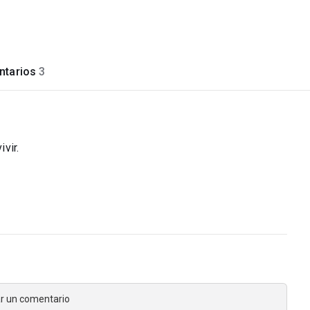
tarios
3
ivir.
jar un comentario