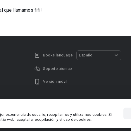
l que llamamos fifi!
Books language:
Español
Soporte técnico
Versión móvil
Privacy policy
DMCA Copyright
jor experiencia de usuario, recopilamos y utilizamos cookies. Si
, Chipre
Área RR.P
tio web, acepta la recopilación y el uso de cookies.