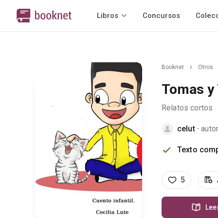
Libros
Concursos
Colec
Booknet
Otros
Tomas y 
Relatos cortos
celut
·
auto
Texto comp
5
Lee