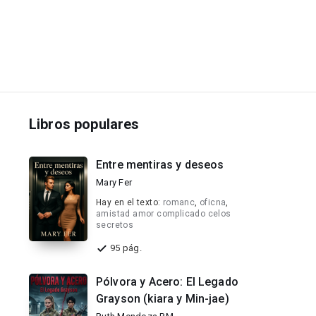
Libros populares
Entre mentiras y deseos
Mary Fer
Hay en el texto:
romanc
,
oficna
,
amistad amor complicado celos
secretos
95 pág.
Pólvora y Acero: El Legado
Grayson (kiara y Min-jae)