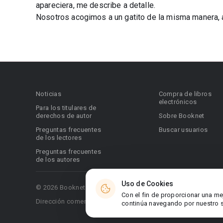
apareciera, me describe a detalle.
Nosotros acogimos a un gatito de la misma manera, a
Noticias
Compra de libros
electrónicos
Para los titulares de
derechos de autor
Sobre Booknet
Preguntas frecuentes
Buscar usuarios
de los lectores
Preguntas frecuentes
de los autores
Uso de Cookies
© 2026 Booknet. Todos los derechos reservados.
Con el fin de proporcionar una me
Dirección comercial: Griva Digeni 51, oficina 1, Larnaca, 6036
continúa navegando por nuestro si