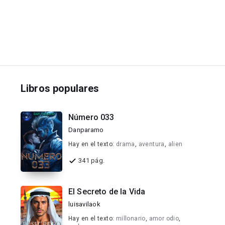
Libros populares
Número 033
Danparamo
Hay en el texto:
drama
,
aventura
,
alien
341 pág.
El Secreto de la Vida
luisavilaok
Hay en el texto:
millonario
,
amor odio
,