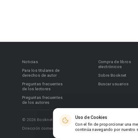
Noticias
Compra de libros
electrónicos
Para los titulares de
derechos de autor
Sobre Booknet
Preguntas frecuentes
Buscar usuarios
de los lectores
Preguntas frecuentes
de los autores
Uso de Cookies
© 2026 Booknet. Todos los derechos reservados.
Con el fin de proporcionar una me
Dirección comercial: Griva Digeni 51, oficina 1, Larnaca, 6036
continúa navegando por nuestro si