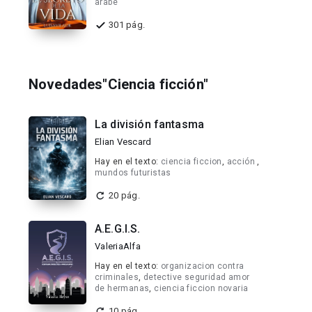
arabe
301 pág.
Novedades"Ciencia ficción"
La división fantasma
Elian Vescard
Hay en el texto:
ciencia ficcion
,
acción
,
mundos futuristas
20 pág.
A.E.G.I.S.
ValeriaAlfa
Hay en el texto:
organizacion contra
criminales
,
detective seguridad amor
de hermanas
,
ciencia ficcion novaria
10 pág.