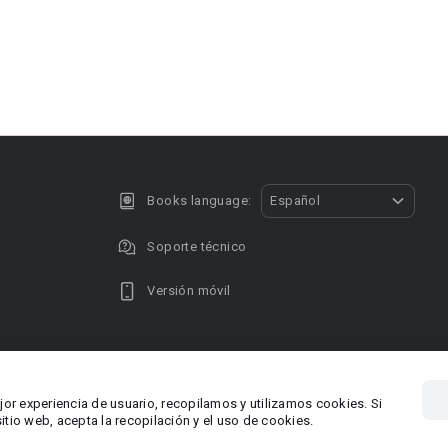
Books language:
Español
Soporte técnico
Versión móvil
Privacy policy
DMCA Copyright
jor experiencia de usuario, recopilamos y utilizamos cookies. Si
, Chipre
Área RR.P
tio web, acepta la recopilación y el uso de cookies.