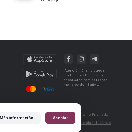
¡Atención! El sitio puede
contener materiales no
adecuados para personas
menores de 18 años.
 Policy
Condiciones de uso
Acuerdo de Privacidad
Más información
Aceptar
P.: pr@booknet.com
Reglas para la publicación de libros