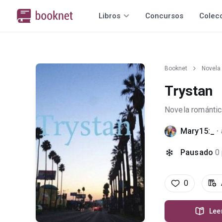
Libros
Concursos
Colec
Booknet
Novela
Trystan
Novela romántic
Mary15:_
·
Pausado
0
0
Lee