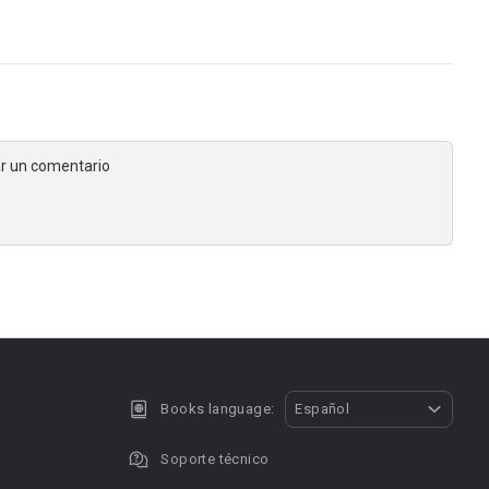
jar un comentario
Books language:
Español
Soporte técnico