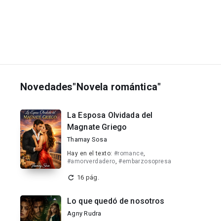
Novedades"Novela romántica"
La Esposa Olvidada del
Magnate Griego
Thamay Sosa
Hay en el texto:
#romance
,
#amorverdadero
,
#embarzosopresa
16 pág.
Lo que quedó de nosotros
Agny Rudra