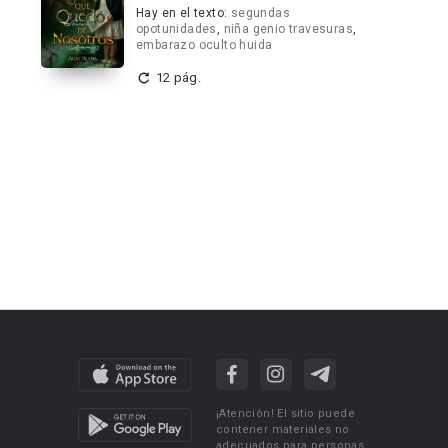
Hay en el texto:
segundas
opotunidades
,
niña genio travesuras
,
embarazo oculto huida
12 pág.
¡Atención! El sitio puede
contener materiales no
adecuados para personas