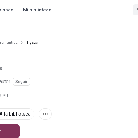
ciones
Mi biblioteca
 romántica
Trystan
a
autor
Seguir
 pág.
A la biblioteca
r