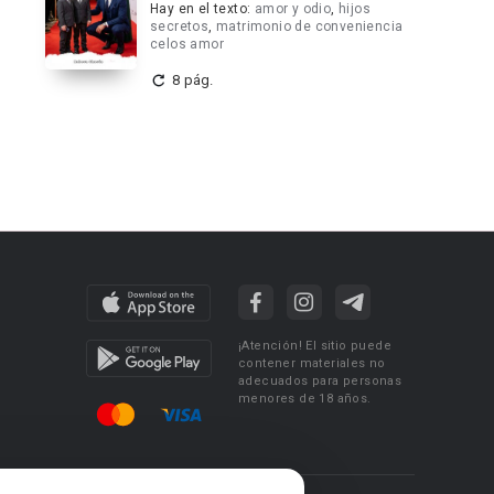
Hay en el texto:
amor y odio
,
hijos
secretos
,
matrimonio de conveniencia
celos amor
8 pág.
¡Atención! El sitio puede
contener materiales no
adecuados para personas
menores de 18 años.