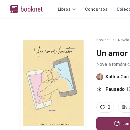
Libros
Concursos
Colec
Booknet
Novela
Un amor 
Novela romántic
Kathia Gar
Pausado
1
0
Lee