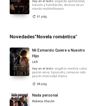
Hay en el texto:
segunda oportunidad
,
traición y humillación
,
divorcio de un
marido multimillonario
61 pág.
Novedades"Novela romántica"
Mi Exmarido Quiere a Nuestro
Hijo
LKR
Hay en el texto:
engaños mentira celos
pasión amor
,
hijooculto
,
romance odio
pasión intencidad drama
68 pág.
Nada personal
Rebeca Chacón