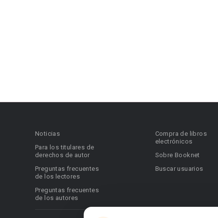
Noticias
Compra de libros
electrónicos
Para los titulares de
derechos de autor
Sobre Booknet
Preguntas frecuentes
Buscar usuarios
de los lectores
Preguntas frecuentes
de los autores