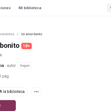
ciones
Mi biblioteca
 romántica
Un amor bonito
bonito
18+
a
cia
·
autor
Seguir
0 pág.
A la biblioteca
r