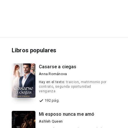
Libros populares
Casarse a ciegas
Anna Románova
Hay en el texto:
traicion
,
matrimonio por
contrato
,
segunda oportunidad
venganza
192 pág.
Mi esposo nunca me amó
Ashleh Queen