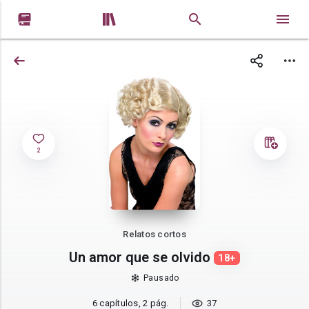


2
Relatos cortos
Un amor que se olvido
18+
Pausado
6 capítulos, 2 pág.
37