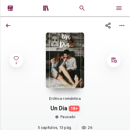


3
Erótica romántica
Un Dia
18+
Pausado
5 capítulos, 13 pág.
26