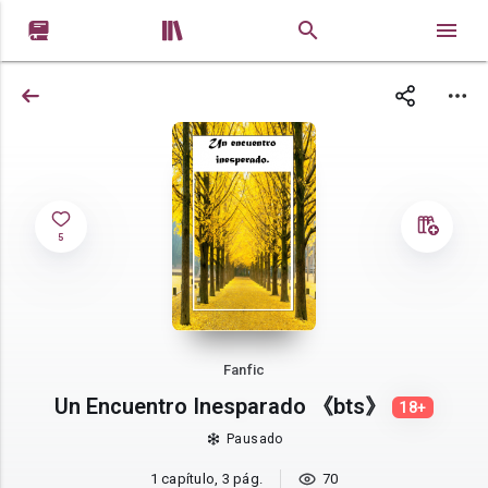


5
Fanfic
Un Encuentro Inesparado 《bts》
18+
Pausado
1 capítulo, 3 pág.
70