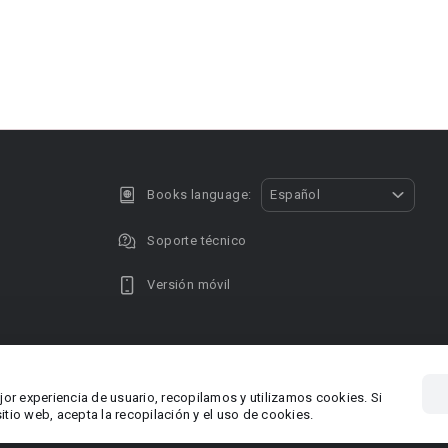
Books language:
Español
Soporte técnico
Versión móvil
Privacy policy
DMCA Copyright
jor experiencia de usuario, recopilamos y utilizamos cookies. Si
, Chipre
Área RR.P
tio web, acepta la recopilación y el uso de cookies.