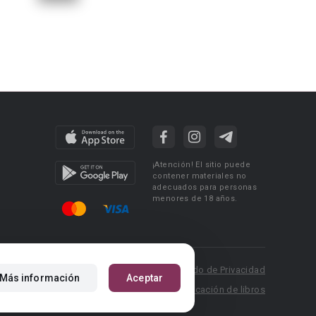
¡Atención! El sitio puede
contener materiales no
adecuados para personas
menores de 18 años.
 Policy
Condiciones de uso
Acuerdo de Privacidad
Más información
Aceptar
P.: pr@booknet.com
Reglas para la publicación de libros