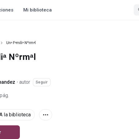
ciones
Mi biblioteca
Unᵃ Fᵃmiliᵃ Nºrmᵃl
iᵃ Nºrmᵃl
nandez
·
autor
Seguir
 pág.
A la biblioteca
r