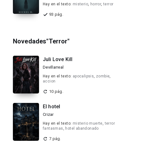
Hay en el texto:
misterio
,
horror
,
terror
93 pág.
Novedades"Terror"
Juli Love Kill
Devillarreal
Hay en el texto:
apocalipsis
,
zombie
,
accion
10 pág.
El hotel
Crizar
Hay en el texto:
misterio muerte
,
terror
fantasmas
,
hotel abandonado
7 pág.