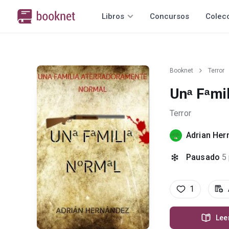
Libros
Concursos
Colec
Booknet
Terror
Unᵃ Fᵃmil
Terror
Adrian Her
Pausado
5
1
Lee