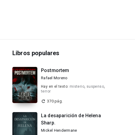
Libros populares
Postmortem
Rafael Moreno
Hay en el texto:
misterio
,
suspenso
,
terror
370 pág.
La desaparición de Helena
Sharp.
Mickel Hendermane