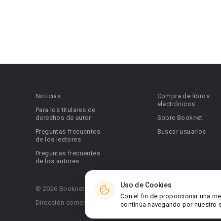
Noticias
Compra de libros
electrónicos
Para los titulares de
derechos de autor
Sobre Booknet
Preguntas frecuentes
Buscar usuarios
de los lectores
Preguntas frecuentes
de los autores
Uso de Cookies
© 2026 Booknet. Todos los derechos reservados.
Con el fin de proporcionar una me
Dirección comercial: Griva Digeni 51, oficina 1, Larnaca, 6036
continúa navegando por nuestro si