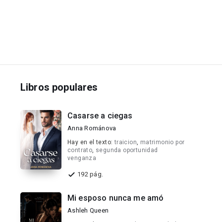
Libros populares
Casarse a ciegas
Anna Románova
Hay en el texto:
traicion
,
matrimonio por
contrato
,
segunda oportunidad
venganza
192 pág.
Mi esposo nunca me amó
Ashleh Queen