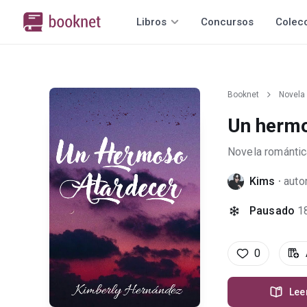
Libros
Concursos
Colec
Booknet
Novela
Un herm
Novela romántic
Kims
·
auto
Pausado
1
0
Lee