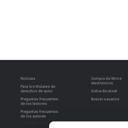
Noticias
Compra de libros
electrónicos
Para los titulares de
derechos de autor
Sobre Booknet
Preguntas frecuentes
Buscar usuarios
de los lectores
Preguntas frecuentes
de los autores