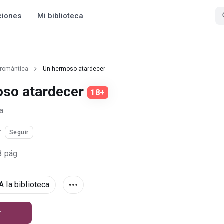
ciones
Mi biblioteca
 romántica
Un hermoso atardecer
oso atardecer
18+
a
r
Seguir
8 pág.
A la biblioteca
r