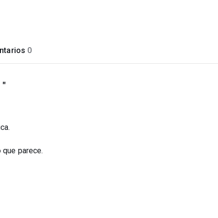
tarios
0
 "
ca.
o que parece.