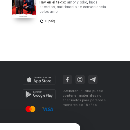
Hay en el texto:
amor y odio
,
hijos
secretos
,
matrimonio de conveniencia
celos amor
8 pág.
¡Atención! El sitio puede
contener materiales no
adecuados para personas
menores de 18 años.