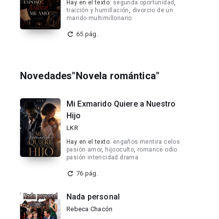
Hay en el texto:
segunda oportunidad
,
traición y humillación
,
divorcio de un
marido multimillonario
65 pág.
Novedades"Novela romántica"
Mi Exmarido Quiere a Nuestro
Hijo
LKR
Hay en el texto:
engaños mentira celos
pasión amor
,
hijooculto
,
romance odio
pasión intencidad drama
76 pág.
Nada personal
Rebeca Chacón