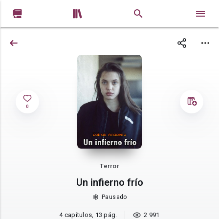


0
Terror
Un infierno frío
Pausado
4 capítulos, 13 pág.
2 991