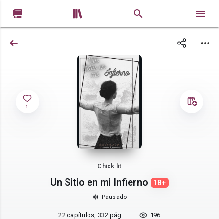


1
Chick lit
Un Sitio en mi Infierno
18+
Pausado
22 capítulos, 332 pág.
196