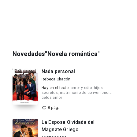
Novedades"Novela romántica"
Nada personal
Rebeca Chacón
Hay en el texto:
amor y odio
,
hijos
secretos
,
matrimonio de conveniencia
celos amor
8 pág.
La Esposa Olvidada del
Magnate Griego