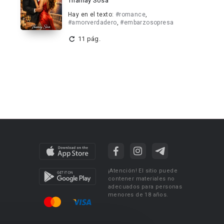
Thamay Sosa
Hay en el texto:
#romance
,
#amorverdadero
,
#embarzosopresa
11 pág.
¡Atención! El sitio puede
contener materiales no
adecuados para personas
menores de 18 años.