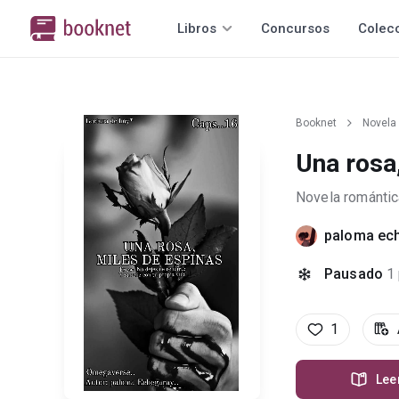
Libros
Concursos
Colec
Booknet
Novela
Una rosa
Novela romántic
paloma ec
Pausado
1
1
Lee