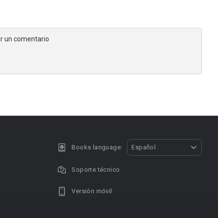
jar un comentario
Books language:
Español
Soporte técnico
Versión móvil