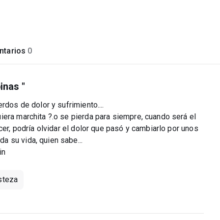
tarios
0
inas "
rdos de dolor y sufrimiento....
iera marchita ?.o se pierda para siempre, cuando será el
cer, podría olvidar el dolor que pasó y cambiarlo por unos
 su vida, quien sabe...
in
isteza