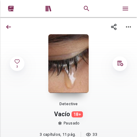


3
Detective
Vacío
18+
Pausado
3 capítulos, 11 pág.
33