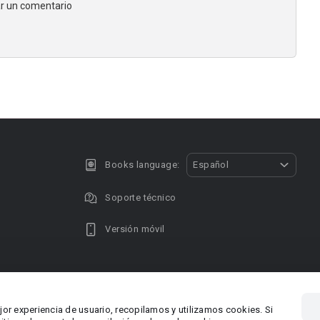
jar un comentario
Books language:
Español
Soporte técnico
Versión móvil
Privacy policy
DMCA Copyright
jor experiencia de usuario, recopilamos y utilizamos cookies. Si
, Chipre
Área RR.P