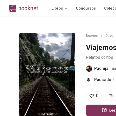
Libros
Concursos
Colec
Booknet
Otros
Viajemo
Relatos cortos
Pachija
·
au
Pausado
2
0
Lee