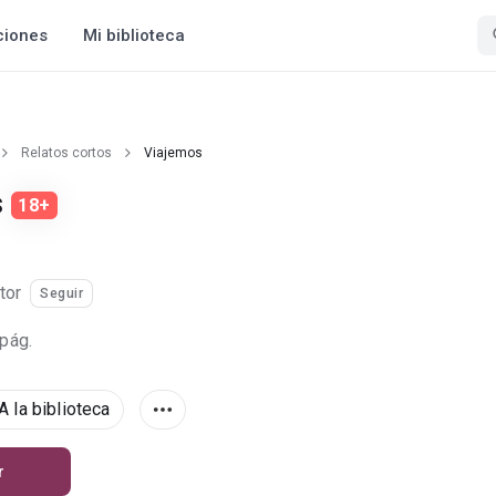
ciones
Mi biblioteca
Relatos cortos
Viajemos
s
18+
tor
Seguir
 pág.
A la biblioteca
r