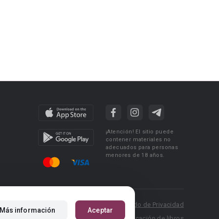
¡Atención! El sitio puede
contener materiales no
adecuados para personas
menores de 18 años.
 Policy
Condiciones de uso
Acuerdo de Privacidad
Más información
Aceptar
P.: pr@booknet.com
Reglas para la publicación de libros