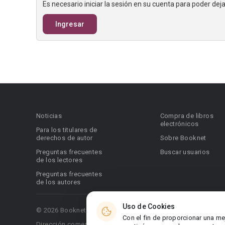
Es necesario iniciar la sesión en su cuenta para poder de
Ingresar
Noticias
Compra de libros
electrónicos
Para los titulares de
derechos de autor
Sobre Booknet
Preguntas frecuentes
Buscar usuarios
de los lectores
Preguntas frecuentes
de los autores
Uso de Cookies
© 2026 Booknet. Todos los derechos reservados.
Con el fin de proporcionar una me
Dirección comercial: Griva Digeni 51, oficina 1, Larnaca, 6036