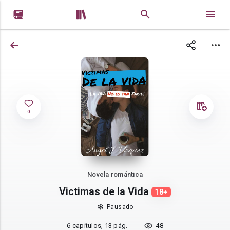


0
Novela romántica
Victimas de la Vida
18+
Pausado
6 capítulos, 13 pág.
48