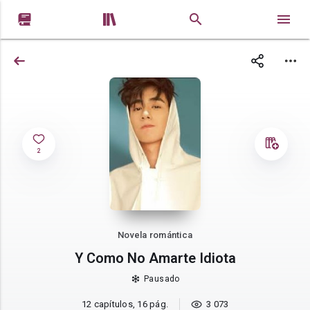


2
Novela romántica
Y Como No Amarte Idiota
Pausado
12 capítulos, 16 pág.
3 073