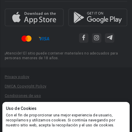
¡Atención! El sitio puede contener materiales no adecuados para
personas menores de 18 años.
Privacy policy
DMCA Copyright Policy
Condiciones de uso
Acuerdo de Privacidad
Uso de Cookies
Reglas para la publicación de libros
Con el fin de proporcionar una mejor experiencia de usuario,
recopilamos y utilizamos cookies. Si continúa navegando por
Área RR.PP.: pr@booknet.com
nuestro sitio web, acepta la recopilación y el uso de cookies.