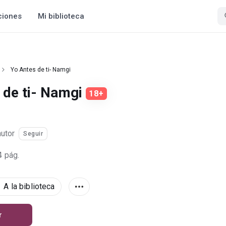
ciones
Mi biblioteca
Yo Antes de ti- Namgi
 de ti- Namgi
18+
autor
Seguir
4 pág.
A la biblioteca
r