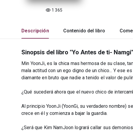
1 365
Descripción
Contenido del libro
Comen
Sinopsis del libro "Yo Antes de ti- Namgi
Min YoonJi, es la chica mas hermosa de su clase, ta
mala actitud con un ego digno de un chico... Y ese e
diamante en bruto que nadie a tenido el valor de puli
¿Qué sucederá ahora que el nuevo chico de intercambio
Al principio YoonJi (YoonGi, su verdadero nombre) se 
crece en él y comienza a bajar la guardia.
¿Será que Kim NamJoon logrará callar sus demonios