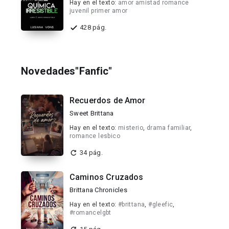
Hay en el texto:
amor amistad romance
juvenil primer amor
428 pág.
Novedades"Fanfic"
Recuerdos de Amor
Sweet Brittana
Hay en el texto:
misterio
,
drama familiar
,
romance lesbico
34 pág.
Caminos Cruzados
Brittana Chronicles
Hay en el texto:
#brittana
,
#gleefic
,
#romancelgbt