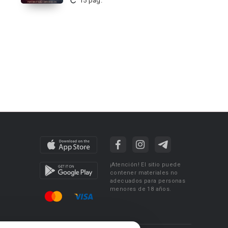
15 pág.
¡Atención! El sitio puede
contener materiales no
adecuados para personas
menores de 18 años.