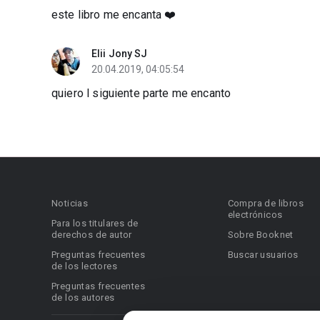
este libro me encanta ❤️
Elii Jony SJ
20.04.2019, 04:05:54
quiero l siguiente parte me encanto
Noticias
Compra de libros
electrónicos
Para los titulares de
derechos de autor
Sobre Booknet
Preguntas frecuentes
Buscar usuarios
de los lectores
Preguntas frecuentes
de los autores