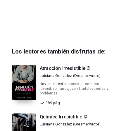
Los lectores también disfrutan de:
Atracción Irresistible ©
Luisiana Gonzalez (Dreamerwrote)
Hay en el texto:
comedia romatica
juvenil
,
romancejuvenil
,
adolescentes y
problemas
389 pág.
Química Irresistible ©
Luisiana Gonzalez (Dreamerwrote)