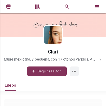


Clari
Mujer mexicana, y pequeña, con 17 otoños vividos. Amante de los girasoles, margaritas, lirios, gerberas, la lavanda y cactús. Estudio un bachillerato basado en Software/Programación. Desarrollo una curiosa relación de amor y odio con la misma, pues como se puede esperar se requiere una paciencia infinita, y yo me frustro demasiado rápido. Pero aunque desespera y tenga más ojeras que ilusiones –lo sé, es deprimente–, no cambiaría progra por nada. Me considero a mi misma como una persona que puede llegar a ser tan malditamente agría como dulce, todo dependerá de quien me rodea. Hablo de forma muy tosca, y abuso mucho de las groserías, pero no me gusta escribirlas, siento que arruinan cualquier tipo de escrito. Así que en pocas palabras me gusta escribir con delicadeza, y hablar con brusquedad. Mi humor consiste mucho en el sarcasmo, y alguna que otra broma de doble sentido. No me considero una persona enormemente humorística, pero me encanta saber que logré sacarle una sonrisa a alguien. Escuchar música me hace sentir enormemente viva, si no lo hago, me siento hueca. Me gusta principalmente el rock pop, y la música indie o alternativa, aunque las baladas, y las trovas se llevan gran parte de mi corazón. Estoy obsesionada con 5 Seconds of Summer desde hace ya tres años, y la verdad es que nadie tiene idea de lo muchísimo que amo a esos chicos, son mi safety pin. Leo mucho romance, pero me encanta la fantasía, el suspenso, el humor y la ciencia ficción. Lo mismo sucede con las películas, es más; puedes encontrarme un día derrochando miel porque vi Orgullo y prejuicio , y al día siguiente estaría llorando de impotencia y rabia por Inquebrantable , pero después estaría viendo alguna serie como The Big Bang Theory. Si, así de contradictoria puedo llegar a ser conmigo misma. Realmente ya no tengo más que decir sobre mi misma, bueno realmente no se me ocurre alguna otra cosa que agregar. Así que esto es todo, ¡adiós! No puedes vivir atada a los susurros de los demás, a las suposiciones o acusaciones que te ponen, no puedes. Sí quieres algo, levántate, búscalo y consíguelo
Seguir al autor
Libros