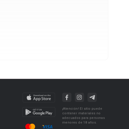
¡Atención! El sitio puede
contener materiales no
adecuados para personas
menores de 18 años.