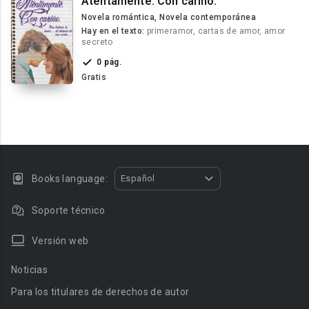
Atentamente. Con cariño.
Novela romántica, Novela contemporánea
Hay en el texto:
primeramor, cartas de amor, amor
secreto
0 pág.
Gratis
Books language:
Español
Soporte técnico
Versión web
Noticias
Para los titulares de derechos de autor