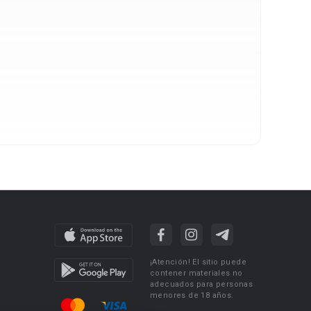
¡Atención! El sitio puede
contener materiales no
adecuados para personas
menores de 18 años.