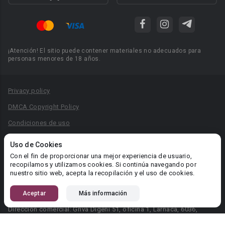
¡Atención! El sitio puede contener materiales no adecuados para
personas menores de 18 años.
Privacy policy
DMCA Copyright Policy
Condiciones de uso
Acuerdo de Privacidad
Uso de Cookies
Reglas para la publicación de libros
Con el fin de proporcionar una mejor experiencia de usuario,
recopilamos y utilizamos cookies. Si continúa navegando por
Área RR.PP.: pr@booknet.com
nuestro sitio web, acepta la recopilación y el uso de cookies.
Aceptar
Más información
© 2026 Booknet. Todos los derechos reservados.
Dirección comercial: Griva Digeni 51, oficina 1, Larnaca, 6036,
Chipre