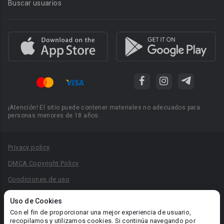
Buscar usuarios
¡Atención! El sitio puede contener materiales no adecuados para
personas menores de 18 años.
Privacy policy
DMCA Copyright Policy
Condiciones de uso
Acuerdo de Privacidad
Uso de Cookies
Reglas para la publicación de libros
Con el fin de proporcionar una mejor experiencia de usuario,
recopilamos y utilizamos cookies. Si continúa navegando por