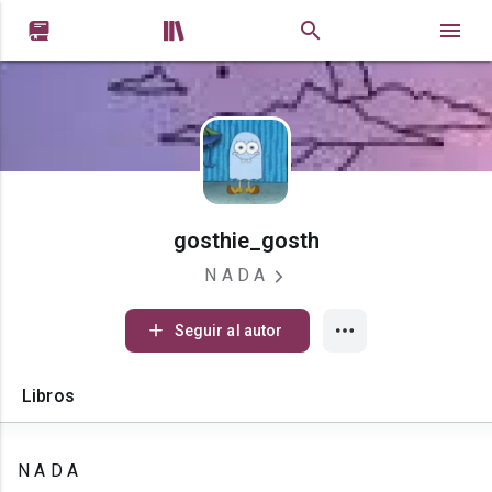


gosthie_gosth
N A D A
Seguir al autor
Libros
N A D A