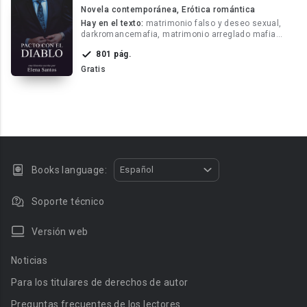
Novela contemporánea, Erótica romántica
Hay en el texto:
matrimonio falso y deseo sexual,
darkromancemafia, matrimonio arreglado mafia
rusa
801 pág.
Gratis
Books language:
Español
Soporte técnico
Versión web
Noticias
Para los titulares de derechos de autor
Preguntas frecuentes de los lectores