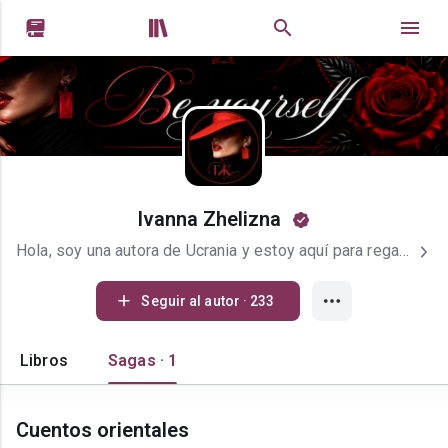


Ivanna Zhelizna
Hola, soy una autora de Ucrania y estoy aquí para regalarles libros increíblemente emotivos. Estaré muy agradecida por su suscripción y por el apoyo a mi trabajo❤️
Seguir al autor · 233
Libros
Sagas · 1
Cuentos orientales