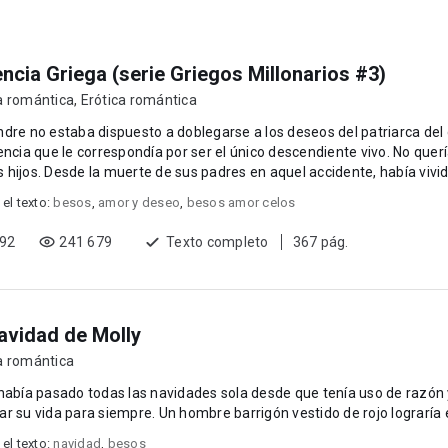
ncia Griega (serie Griegos Millonarios #3)
a romántica
,
Erótica romántica
dre no estaba dispuesto a doblegarse a los deseos del patriarca del 
encia que le correspondía por ser el único descendiente vivo. No que
hijos. Desde la muerte de sus padres en aquel accidente, había vivido 
 el texto:
besos
,
amor y deseo
,
besos amor celos
192
241 679
Texto completo
367 pág.
avidad de Molly
a romántica
había pasado todas las navidades sola desde que tenía uso de razón 
r su vida para siempre. Un hombre barrigón vestido de rojo lograría e
 el texto:
navidad
,
besos