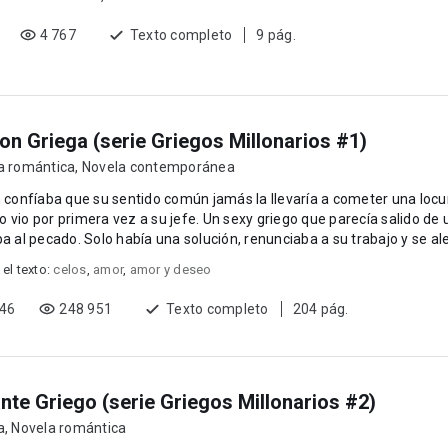
4 767
Texto completo
9 pág.
on Griega (serie Griegos Millonarios #1)
ca romántica
,
Novela contemporánea
n confíaba que su sentido común jamás la llevaría a cometer una loc
 vio por primera vez a su jefe. Un sexy griego que parecía salido de 
ba al pecado. Solo había una solución, renunciaba a su trabajo y se al
 el texto:
celos
,
amor
,
amor y deseo
546
248 951
Texto completo
204 pág.
te Griego (serie Griegos Millonarios #2)
a
,
Novela romántica