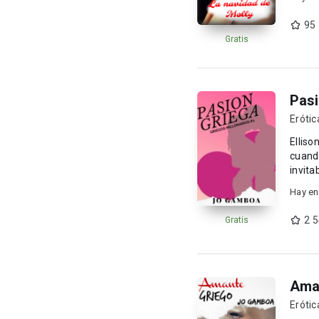
95
Gratis
Pasi
Eróti
Elliso
cuando
invita
Hay en
2 
Gratis
Aman
Erótic