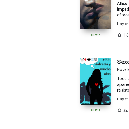
Alliso
impedi
ofrece
arrepe
Hay en
1 
Gratis
Sexo
Novel
Todo e
aparec
resist
Hay en
32
Gratis