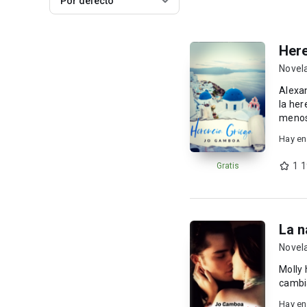
Por defecto
Here
Novel
Alexan
la her
menos 
Hay en
1 
Gratis
La n
Novel
Molly 
cambia
Hay en