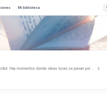
ciones
Mi biblioteca
Me gusta mucho leer y escribir. Hay momentos donde ideas locas se pasan por mi cabeza y trato lo mejor posible en darles forma y plasmarlas en historias. a veces me toma mucho tiempo y a veces fluyen con facilidad. Por esa razon, no todas mis historias estan terminadas. porque si aparece una idea en mi cabeza y no la uso, despues se pierde y no la vuelvo a recordar (ya me ha pasado). Espero que tengan mucha pacicencia (las personas que leeen lo que escribo) y tambien espero que les guste. ´✫¸.•°*”˜˜” ..✫¸.•°*”˜˜”*°•.✫ ☻/ღ˚ •。* ♥♥ ˚ ˚✰˚ ˛★* 。 ღ˛° 。* °♥ ˚ • ★ *˚ .ღ 。 /▌*˛˚ ░ ░ٌٌٌ♥░ Jo Gamboa ˚ * / \ ˚. ★ *˛ ˚♥♥* ✰。˚ ˚ღ。* ˛˚ ♥♥ 。✰˚* ˚ ★ღ ˚ 。✰ •* ˚ ♥♥" ✰˚ ♥* ♥♥