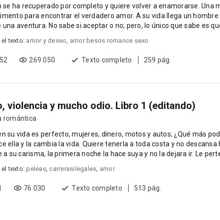
n se ha recuperado por completo y quiere volver a enamorarse. Una 
mento para encontrar el verdadero amor. A su vida llega un hombre
 una aventura. No sabe si aceptar o no; pero, lo único que sabe es qu
n...
 el texto:
amor y deseo
,
amor besos romance sexo
652
269 050
Texto completo
259 pág.
, violencia y mucho odio. Libro 1 (editando)
a romántica
n su vida es perfecto, mujeres, dinero, motos y autos; ¿Qué más pod
e ella y la cambia la vida. Quiere tenerla a toda costa y no descansa 
e a su carisma, la primera noche la hace suya y no la dejara ir. Le pert
 el texto:
peleas
,
carrerasilegales
,
amor
1
76 030
Texto completo
513 pág.