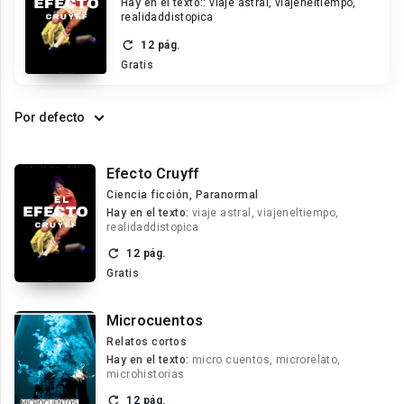
Hay en el texto::
viaje astral, viajeneltiempo,
realidaddistopica
12 pág.
Gratis
Por defecto
Efecto Cruyff
Ciencia ficción, Paranormal
Hay en el texto:
viaje astral, viajeneltiempo,
realidaddistopica
12 pág.
Gratis
Microcuentos
Relatos cortos
Hay en el texto:
micro cuentos, microrelato,
microhistorias
12 pág.