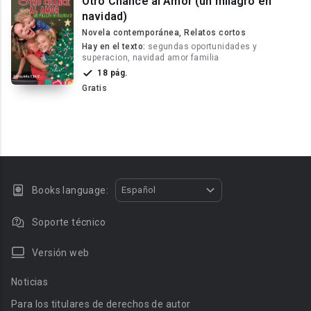
Otro Chance al Amor (un milagro en
navidad)
Novela contemporánea, Relatos cortos
Hay en el texto:
segundas oportunidades y
superacion, navidad amor familia
18 pág.
Gratis
Books language:
Español
Soporte técnico
Versión web
Noticias
Para los titulares de derechos de autor