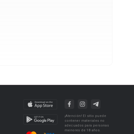
¡Atención! El sitio puede
contener materiales no
adecuados para personas
menores de 18 años.