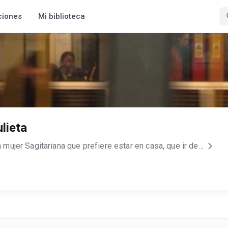
ciones
Mi biblioteca
lieta
✯ＳＯＢＲＥ ＭＩ✯ ★Una mujer Sagitariana que prefiere estar en casa, que ir de fiesta. ★Sencilla, divertida y creativa. ★ Una Adolescente frustrada por su futuro, pero sigamos dando paso por paso. ★Soy una persona igual que todos ustedes o mejor dicho, fueron o serán lo que soy ahora. Una persona, que con 18 años aún no llega a conocerse del todo, aún no llega a aceptarse a si misma. Siempre se plantea su futuro y termina estresándose demasiado. Soy de esas chicas que un día se sienten la más linda de todas y en cuestión de segundos solo cambio de opinión. Llena de inseguridades y defectos que odio sentir. ?¿Todos somos perfectos? ?¿Llegamos a amarnos completamente algún día? ?¿Existirá el amor perfecto como en los cuentos de hadas?... ★Desde que cumplí los 15 supe que nadie es perfecto, que todos tenemos esa parte que alguien puede detestar o querer con locura. Y aunque aveces no me lo ponga a pensar, soy mas segura de mi misma y estoy logrando cosas que jamas pensé que lograría hacer. ♛ＢＩＥＮＶＥＮＩＤＯＳ♛ ★Bienvenidos a tu locura romántica, porque aquí, no se imaginan mis historias. Se viven y sueñan cosas que la gente nunca tendrá la oportunidad de volver a vivir, ya que los lectores viven miles de vidas y tu eres una de esas personas.★