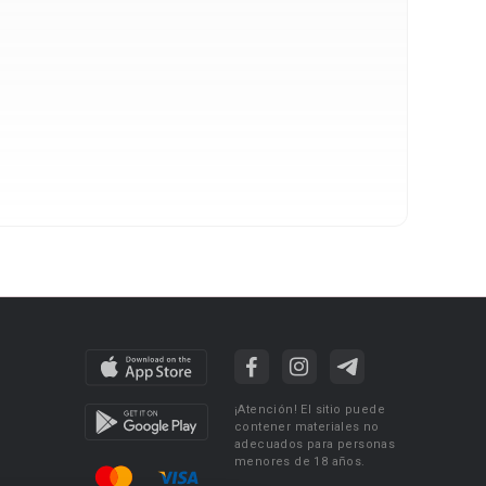
¡Atención! El sitio puede
contener materiales no
adecuados para personas
menores de 18 años.