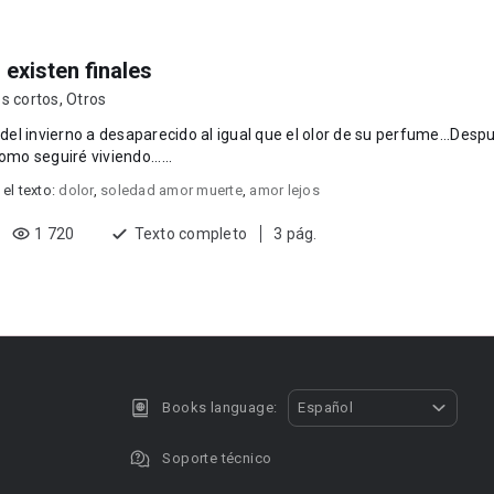
 existen finales
s cortos
,
Otros
o del invierno a desaparecido al igual que el olor de su perfume...Desp
como seguiré viviendo......
 el texto:
dolor
,
soledad amor muerte
,
amor lejos
1 720
Texto completo
3 pág.
Books language:
Español
Soporte técnico