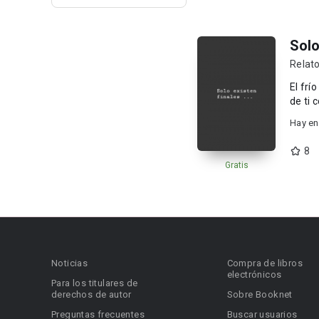
Solo
Relato
El frí
de ti 
Hay en
8
Gratis
Noticias
Compra de libros
electrónicos
Para los titulares de
derechos de autor
Sobre Booknet
Preguntas frecuentes
Buscar usuarios