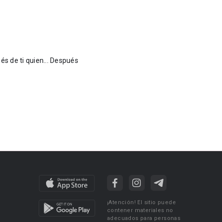
ués de ti quien... Después
¡Atención! El sitio puede
contener materiales no
adecuados para personas