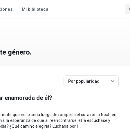
ciones
Mi biblioteca
te género.
Por popularidad
ar enamorada de él?
va la esperanza de que al reencontrarse, él la escuchase y
llegara a perdonarla. ¿Y si eso no sucedía? ¿Qué camino elegiría? Lucharía por l...