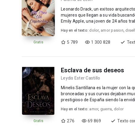
Leonardo Drack, un exitoso arquitecto,
mujeres que llegan a su vida buscando
Emily Apple, una joven de 24 años trab
Hay en el texto:
dolor
,
amor pasion
,
dise
5 789
1 300 828
Tex
Gratis
Esclava de sus deseos
Leydis Ester Castillo
Minelis Santillana es la mujer con la
bronceadas y sus curvas dejaban much
prestigioso de España siendo la envidia de to
dan un g...
Hay en el texto:
amor
,
guerra
,
dolor
276
69 869
Texto co
Gratis