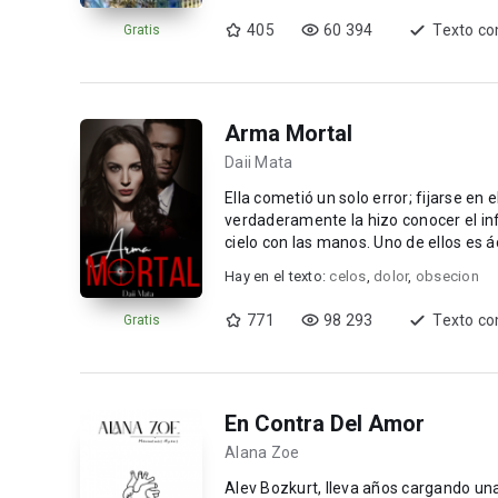
405
60 394
Texto co
Gratis
Arma Mortal
Daii Mata
Ella cometió un solo error; fijarse en 
verdaderamente la hizo conocer el infie
cielo con las manos. Un
Hay en el texto:
celos
,
dolor
,
obsecion
771
98 293
Texto co
Gratis
En Contra Del Amor
Alana Zoe
Alev Bozkurt, lleva años cargando una