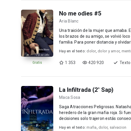
No me odies #5
Aria Blanc
Una traición de la mujer que amaba. El joven Charles Caruso, tras descubrir a la mujer que amaba en
los brazos de su amigo, se volvió loco
familia. Para poner distancia y olvidar
Hay en el texto:
dolor
,
dolor y amor
,
menti
1 353
420 920
Texto
Gratis
La Infiltrada (2° Sap)
Maca Sosa
Saga Atracciones Peligrosas. Natasha Sokolova, es la princesa de la Bratvá y la madre del futuro
heredero de la gran mafia roja. Si fu
decisiones solo trajeron estás consec
Hay en el texto:
mafia
,
dolor
,
salvacion