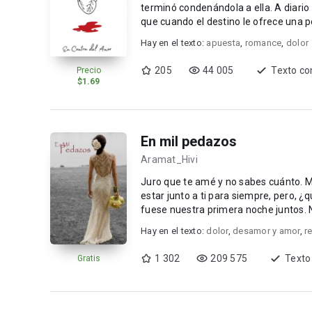
terminó condenándola a ella. A diario
que cuando el destino le ofrece una p
imaginó qu...
Hay en el texto:
apuesta
,
romance
,
dolor
205
44 005
Texto co
Precio
$1.69
En mil pedazos
Aramat_Hivi
Juro que te amé y no sabes cuánto. Me sentía afortunada por poder compartir mi vida contigo y de
estar junto a ti para siempre, pero, ¿qué pasó
fuese nuestra primera noche juntos. N
Hay en el texto:
dolor
,
desamor y amor
,
r
1 302
209 575
Texto
Gratis