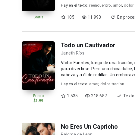
Hay en el texto:
reencuentro
,
amor
,
dolor
105
11 993
En proce
Gratis
Todo un Cautivador
Janeth Ríos
Víctor Fuentes, luego de una traición,
para divertirse. Pero una chica dulce, hermosa y atenta, llega a su vida para poner su mundo de
cabeza y a él de r
Hay en el texto:
amor
,
dolor
,
tracion
1 535
218 687
Texto
Precio
$1.99
No Eres Un Capricho
Paloma de Leon