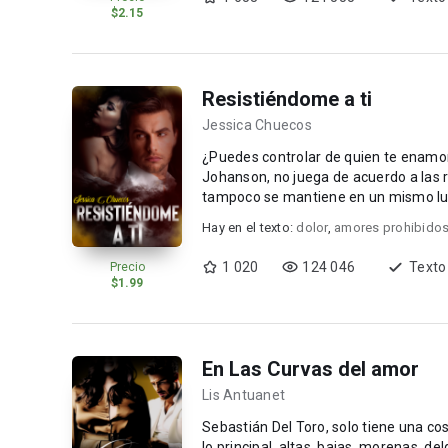
$2.15
Resistiéndome a ti
Jessica Chuecos
¿Puedes controlar de quien te enamoras? Él está fuera de límites y yo no dejo de pensar e
Johanson, no juega de acuerdo a las r
tampoco se mantiene en un mismo lug
Hay en el texto:
dolor
,
amores prohibido
1 020
124 046
Texto
Precio
$1.99
En Las Curvas del amor
Lis Antuanet
Sebastián Del Toro, solo tiene una co
lo principal, altas, bajas, morenas, 