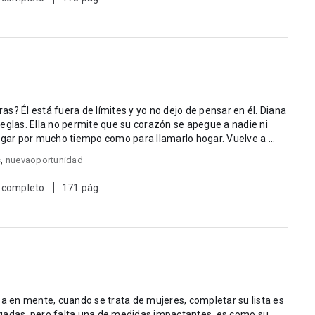
n él. Diana
eglas. Ella no permite que su corazón se apegue a nadie ni
ar por mucho tiempo como para llamarlo hogar. Vuelve a ...
s
,
nuevaoportunidad
 completo
171 pág.
sa en mente, cuando se trata de mujeres, completar su lista es
delgadas, pero falta una de medidas impactantes, es como su