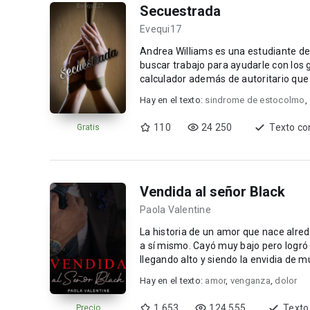
Secuestrada
Evequi17
Andrea Williams es una estudiante d
buscar trabajo para ayudarle con los
calculador además de autoritario que
llegan a e...
Hay en el texto:
sindrome de estocolmo
,
110
24 250
Texto co
Gratis
Vendida al señor Black
Paola Valentine
La historia de un amor que nace alrededor de una venganza. 
a sí mismo. Cayó muy bajo pero logró 
llegando alto y siendo la envidia de
todo p...
Hay en el texto:
amor
,
venganza
,
dolor
1 653
124 555
Texto
Precio