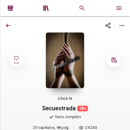


110
Chick lit
Secuestrada
18+
Texto completo
25 capítulos, 98 pág.
24 250