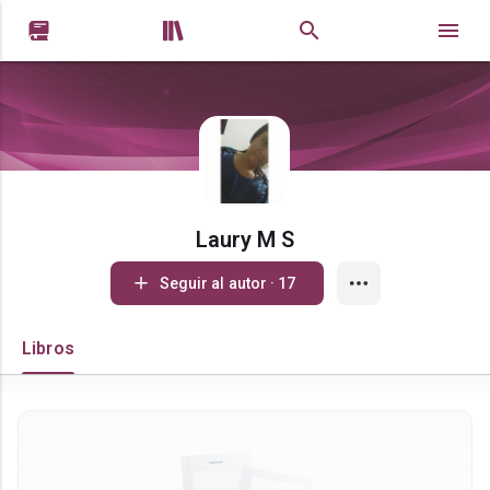


Laury M S
Seguir al autor · 17
Libros