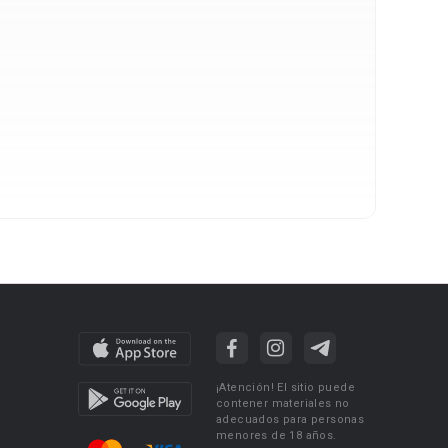
¡Atención! El sitio puede
contener materiales no
adecuados para personas
menores de 18 años.