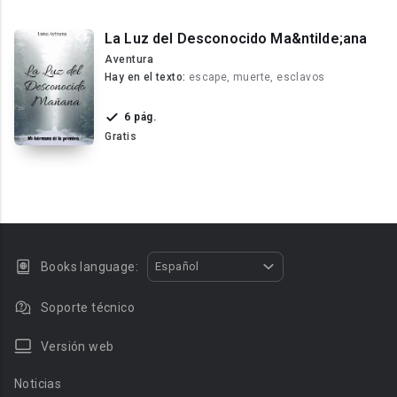
La Luz del Desconocido Ma&ntilde;ana
Aventura
Hay en el texto:
escape, muerte, esclavos
6 pág.
Gratis
Books language:
Español
Soporte técnico
Versión web
Noticias