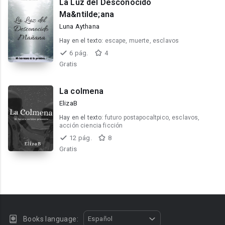
La Luz del Desconocido
Ma&ntilde;ana
Luna Aythana
Hay en el texto:
escape, muerte, esclavos
6 pág.
4
Gratis
La colmena
ElizaB
Hay en el texto:
futuro postapocaltpico, esclavos,
acción ciencia ficción
12 pág.
8
Gratis
Books language:
Español