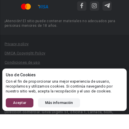
¡Atención! El sitio puede contener materiales no adecuados para
personas menores de 18 años.
Privacy policy
DMCA Copyright Policy
Condiciones de uso
Acuerdo de Privacidad
Uso de Cookies
Reglas para la publicación de libros
Con el fin de proporcionar una mejor experiencia de usuario,
recopilamos y utilizamos cookies. Si continúa navegando por
Área RR.PP.: pr@booknet.com
nuestro sitio web, acepta la recopilación y el uso de cookies.
Aceptar
Más información
© 2026 Booknet. Todos los derechos reservados.
Dirección comercial: Griva Digeni 51, oficina 1, Larnaca, 6036,
Chipre