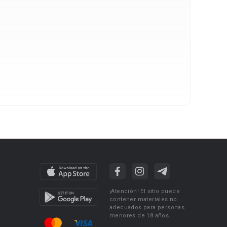
¡Atención! El sitio puede
contener materiales no
adecuados para personas
menores de 18 años.