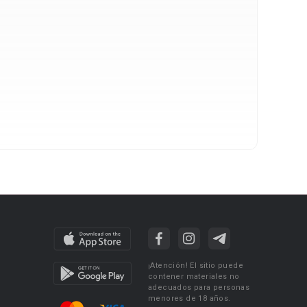
¡Atención! El sitio puede
contener materiales no
adecuados para personas
menores de 18 años.