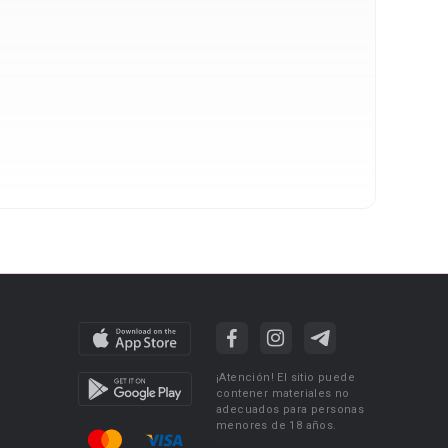
¡Atención! El sitio puede
contener materiales no
adecuados para personas
menores de 18 años.