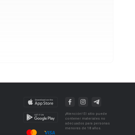
¡Atención! El sitio puede
contener materiales no
adecuados para personas
menores de 18 años.