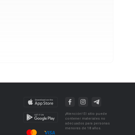
¡Atención! El sitio puede
contener materiales no
adecuados para personas
menores de 18 años.