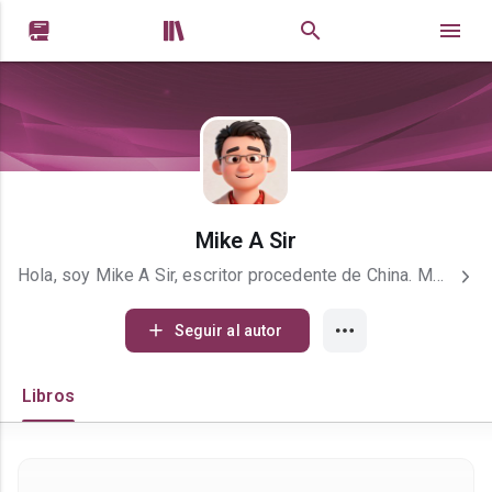


Mike A Sir
Hola, soy Mike A Sir, escritor procedente de China. Me apasiona profundamente el idioma español, su cultura, su ritmo, su humor y la forma única de ver la vida que tienen los españoles. Escribo novelas ligeras, humorísticas y adictivas, pensadas para hacer reír, emocionar y pasar un rato inolvidable. Mi estilo es cercano, dinámico y lleno de personajes que parecen de verdad, como si estuvieras charlando en un bar. Si te gustan las historias con ritmo trepidante, humor español y giros inesperados, estás en el perfil correcto. ¡Espero que disfrutes de mis historias tanto como yo disfruto escribiéndolas para ti!
Seguir al autor
Libros